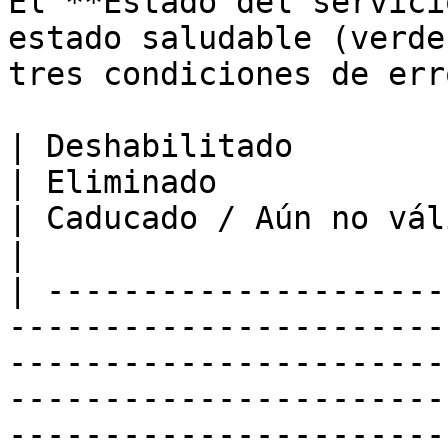
El **Estado del servici
estado saludable (verde
tres condiciones de err
| Deshabilitado                                                                           
| Eliminado                                                                               
| Caducado / Aún no válido                                                      
|

| ---------------------
-----------------------
-----------------------
-----------------------
-----------------------