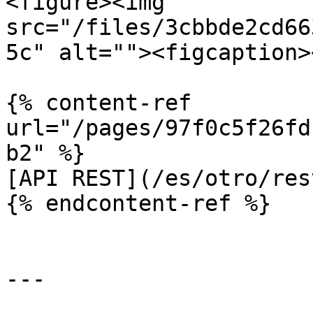
<figure><img 
src="/files/3cbbde2cd66
5c" alt=""><figcaption>
{% content-ref 
url="/pages/97f0c5f26fd
b2" %}

[API REST](/es/otro/res
{% endcontent-ref %}

---
