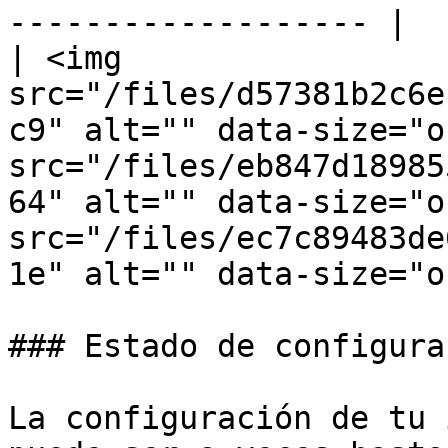
------------------- |

| <img 
src="/files/d57381b2c6e
c9" alt="" data-size="o
src="/files/eb847d18985
64" alt="" data-size="o
src="/files/ec7c89483de
1e" alt="" data-size="o
### Estado de configurac
La configuración de tu 