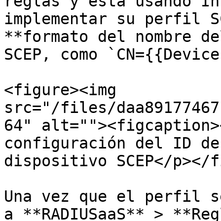
reglas y está usando In
implementar su perfil S
**formato del nombre de
SCEP, como `CN={{Device
<figure><img 
src="/files/daa89177467
64" alt=""><figcaption>
configuración del ID de
dispositivo SCEP</p></f
Una vez que el perfil s
a **RADIUSaaS** > **Reg