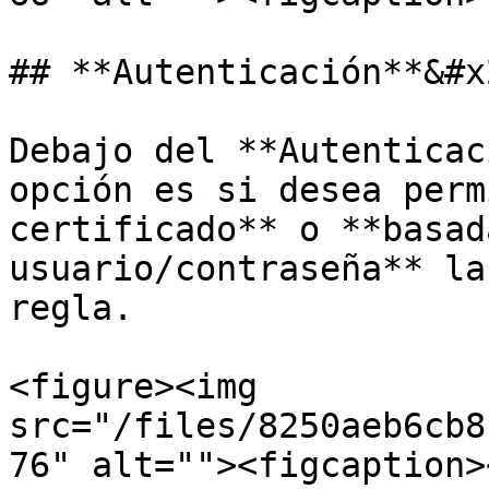
## **Autenticación**&#x2
Debajo del **Autenticac
opción es si desea perm
certificado** o **basad
usuario/contraseña** la
regla.

<figure><img 
src="/files/8250aeb6cb8
76" alt=""><figcaption>