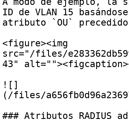
A modo de ejemplo, la s
ID de VLAN 15 basándose
atributo `OU` precedido
<figure><img 
src="/files/e283362db59
43" alt=""><figcaption>
![]
(/files/a656fb0d96a2369
### Atributos RADIUS ad