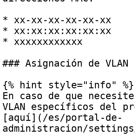
* xx-xx-xx-xx-xx-xx

* xx:xx:xx:xx:xx:xx

* xxxxxxxxxxxx

### Asignación de VLAN

{% hint style="info" %}

En caso de que necesite
VLAN específicos del pr
[aquí](/es/portal-de-
administracion/settings