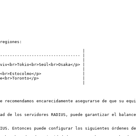
regiones:

                                  |

--------------------------------- |

                                  |

viv<br>Tokio<br>Seúl<br>Osaka</p> |

                                  |

<br>Estocolmo</p>                 |

e<br>Toronto</p>                  |

                                  |

e recomendamos encarecidamente asegurarse de que su equi
ad de los servidores RADIUS, puede garantizar el balance
IUS. Entonces puede configurar los siguientes órdenes de