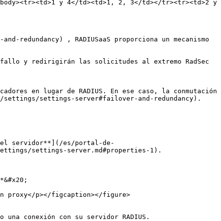
body><tr><td>1 y 4</td><td>1, 2, 3</td></tr><tr><td>2 y 
-and-redundancy) , RADIUSaaS proporciona un mecanismo 
fallo y redirigirán las solicitudes al extremo RadSec 
cadores en lugar de RADIUS. En ese caso, la conmutación 
/settings/settings-server#failover-and-redundancy). 
el servidor**](/es/portal-de-
ettings/settings-server.md#properties-1).

*&#x20;

n proxy</p></figcaption></figure>

o una conexión con su servidor RADIUS.
