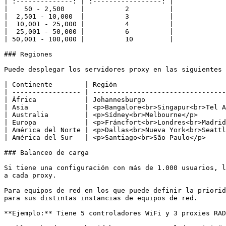
| :--------------: | :-----------------: |

|    50 - 2,500    |          2          |

|  2,501 - 10,000  |          3          |

|  10,001 - 25,000 |          4          |

|  25,001 - 50,000 |          6          |

| 50,001 - 100,000 |          10         |

### Regiones

Puede desplegar los servidores proxy en las siguientes 
| Continente        | Región                           
| ----------------- | ---------------------------------
| África            | Johannesburgo                    
| Asia              | <p>Bangalore<br>Singapur<br>Tel A
| Australia         | <p>Sídney<br>Melbourne</p>       
| Europa            | <p>Fráncfort<br>Londres<br>Madrid
| América del Norte | <p>Dallas<br>Nueva York<br>Seattl
| América del Sur   | <p>Santiago<br>São Paulo</p>     
### Balanceo de carga

Si tiene una configuración con más de 1.000 usuarios, l
a cada proxy.

Para equipos de red en los que puede definir la priorid
para sus distintas instancias de equipos de red.

**Ejemplo:** Tiene 5 controladores WiFi y 3 proxies RAD