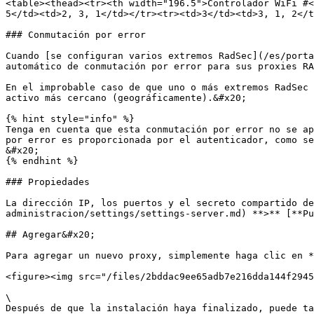
<table><thead><tr><th width="196.5">Controlador WiFi #<
5</td><td>2, 3, 1</td></tr><tr><td>3</td><td>3, 1, 2</t
### Conmutación por error

Cuando [se configuran varios extremos RadSec](/es/porta
automático de conmutación por error para sus proxies RA
En el improbable caso de que uno o más extremos RadSec 
activo más cercano (geográficamente).&#x20;

{% hint style="info" %}

Tenga en cuenta que esta conmutación por error no se ap
por error es proporcionada por el autenticador, como se
&#x20;

{% endhint %}

### Propiedades

La dirección IP, los puertos y el secreto compartido de
administracion/settings/settings-server.md) **>** [**Pu
## Agregar&#x20;

Para agregar un nuevo proxy, simplemente haga clic en *
<figure><img src="/files/2bddac9ee65adb7e216dda144f2945
\

Después de que la instalación haya finalizado, puede ta