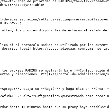
/th><th>Orden de prioridad de RADIUS</th></tr></thead><t
d></tr></tbody></table>

l-de-administracion/settings/settings-server.md#failover
DIUS.&#x20;

fallen, los proxies disponibles detectarán el estado de 
lica si el protocolo RadSec es utilizado por los autenti
 describe [aquí](https://docs.radiusaas.com/admin-portal
 los proxies RADIUS se mostrarán bajo [**Configuración d
ertos y direcciones IP**](/es/portal-de-administracion/s
*Agregar**, elija su **Región** y haga clic en **Crear.*
24f3d41592" alt=""><figcaption><p>Mostrando cómo crear u
rdar hasta 15 minutos hasta que su proxy haya establecid