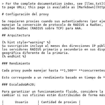
> For the complete documentation index, see [llms.txt](
to page URLs; this page is available as [Markdown](http
# Configuración del proxy

Se requieren proxies cuando sus autenticadores (por eje
manejan la conversión de protocolo de RADIUS a RadSec, 
admiten RadSec (RADIUS sobre TCP) para AAA.

## Arquitectura

{% hint style="warning" %}

Su suscripción incluye al menos dos direcciones IP públ
los servidores RADIUS primario y secundario en sus disp
geográfica diferente de la primaria.

{% endhint %}

### Rendimiento

Cada proxy puede manejar hasta **1,500** **concurrentes
Esto corresponde a un rendimiento basado en tiempo de *
### Escalado&#x20;

Para garantizar un funcionamiento fluido, considere la 
cambiar si sus oficinas están distribuidas de forma más
|      Usuario     | Cantidad de proxies |
