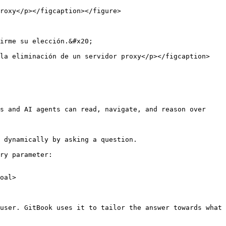
roxy</p></figcaption></figure>

irme su elección.&#x20;

 la eliminación de un servidor proxy</p></figcaption>
s and AI agents can read, navigate, and reason over 
 dynamically by asking a question.

ry parameter:

oal>

user. GitBook uses it to tailor the answer towards what 