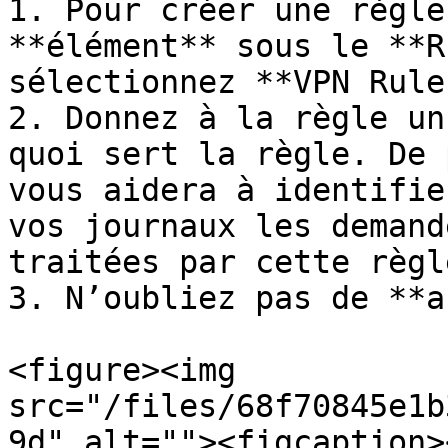
1. Pour créer une règle
**élément** sous le **R
sélectionnez **VPN Rule
2. Donnez à la règle un
quoi sert la règle. De 
vous aidera à identifie
vos journaux les demand
traitées par cette règle
3. N’oubliez pas de **a
<figure><img 
src="/files/68f70845e1b
9d" alt=""><figcaption>