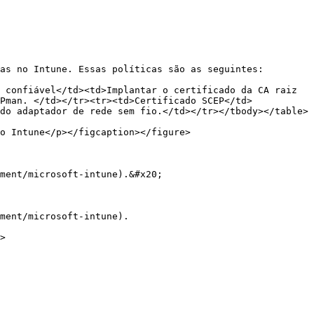
as no Intune. Essas políticas são as seguintes:

 confiável</td><td>Implantar o certificado da CA raiz 
Pman. </td></tr><tr><td>Certificado SCEP</td>
do adaptador de rede sem fio.</td></tr></tbody></table>

o Intune</p></figcaption></figure>

ment/microsoft-intune).&#x20;

ment/microsoft-intune).

>
