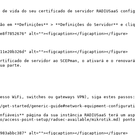
 de vida do seu certificado de servidor RADIUSaaS config
ão em **Definições** > **Definições do Servidor** e cliq
e8f7852676" alt=""><figcaption></figcaption></figure>

11e20b326d" alt=""><figcaption></figcaption></figure>

rtificado de servidor ao SCEPman, o ativará e o renovará
ua parte.

esso WiFi, switches ou gateways VPN), siga estes passos:

/get-started/generic-guide#network-equipment-configurati
nfiáveis** página da sua instância RADIUSaaS terá um asp
o/access-point-setup/radsec-available/mikrotik.md) ponto
983abbc387" alt=""><figcaption></figcaption></figure>
