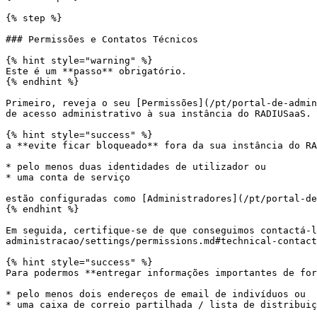
{% step %}

### Permissões e Contatos Técnicos

{% hint style="warning" %}

Este é um **passo** obrigatório.

{% endhint %}

Primeiro, reveja o seu [Permissões](/pt/portal-de-admin
de acesso administrativo à sua instância do RADIUSaaS.

{% hint style="success" %}

a **evite ficar bloqueado** fora da sua instância do RA
* pelo menos duas identidades de utilizador ou

* uma conta de serviço

estão configuradas como [Administradores](/pt/portal-de
{% endhint %}

Em seguida, certifique-se de que conseguimos contactá-l
administracao/settings/permissions.md#technical-contact
{% hint style="success" %}

Para podermos **entregar informações importantes de for
* pelo menos dois endereços de email de indivíduos ou

* uma caixa de correio partilhada / lista de distribuiç