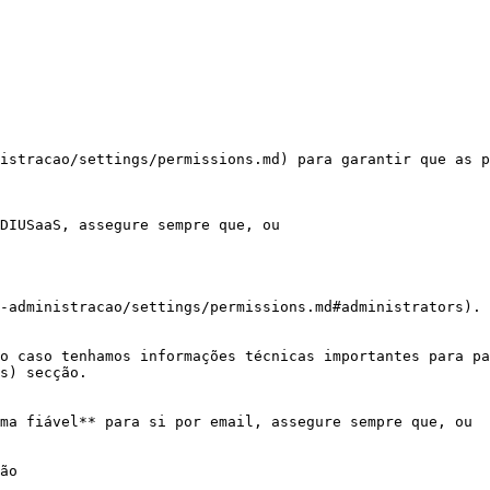
istracao/settings/permissions.md) para garantir que as p
DIUSaaS, assegure sempre que, ou

-administracao/settings/permissions.md#administrators).

o caso tenhamos informações técnicas importantes para pa
s) secção.

ma fiável** para si por email, assegure sempre que, ou

ão
