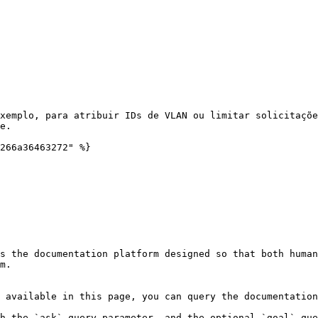
xemplo, para atribuir IDs de VLAN ou limitar solicitaçõe
e.

266a36463272" %}

s the documentation platform designed so that both human
m.

 available in this page, you can query the documentation
h the `ask` query parameter, and the optional `goal` que