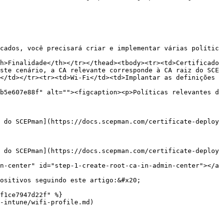
cados, você precisará criar e implementar várias polític
h>Finalidade</th></tr></thead><tbody><tr><td>Certificado
ste cenário, a CA relevante corresponde à CA raiz do SCE
</td></tr><tr><td>Wi-Fi</td><td>Implantar as definições 
b5e607e88f" alt=""><figcaption><p>Políticas relevantes d
 do SCEPman](https://docs.scepman.com/certificate-deploy
 do SCEPman](https://docs.scepman.com/certificate-deploy
n-center" id="step-1-create-root-ca-in-admin-center"></a
ositivos seguindo este artigo:&#x20;

f1ce7947d22f" %}

-intune/wifi-profile.md)
