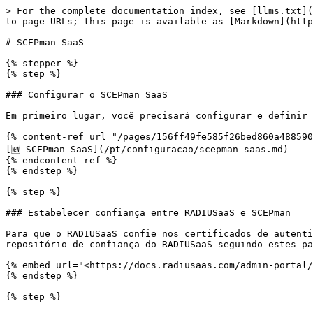
> For the complete documentation index, see [llms.txt](
to page URLs; this page is available as [Markdown](http
# SCEPman SaaS

{% stepper %}

{% step %}

### Configurar o SCEPman SaaS

Em primeiro lugar, você precisará configurar e definir 
{% content-ref url="/pages/156ff49fe585f26bed860a488590
[🆕 SCEPman SaaS](/pt/configuracao/scepman-saas.md)

{% endcontent-ref %}

{% endstep %}

{% step %}

### Estabelecer confiança entre RADIUSaaS e SCEPman

Para que o RADIUSaaS confie nos certificados de autenti
repositório de confiança do RADIUSaaS seguindo estes pa
{% embed url="<https://docs.radiusaas.com/admin-portal/
{% endstep %}

{% step %}
