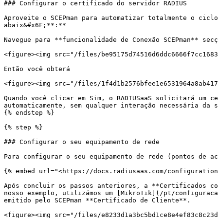
### Configurar o certificado do servidor RADIUS

Aproveite o SCEPman para automatizar totalmente o ciclo
abaix&#x6F;**:**

Navegue para **funcionalidade de Conexão SCEPman** secç
<figure><img src="/files/be95175d74516d6ddc6666f7cc1683
Então você obterá

<figure><img src="/files/1f4d1b2576bfee1e6531964a8ab417
Quando você clicar em Sim, o RADIUSaaS solicitará um ce
automaticamente, sem qualquer interação necessária da s
{% endstep %}

{% step %}

### Configurar o seu equipamento de rede

Para configurar o seu equipamento de rede (pontos de ac
{% embed url="<https://docs.radiusaas.com/configuration
Após concluir os passos anteriores, a **Certificados co
nosso exemplo, utilizámos um [MikroTik](/pt/configuraca
emitido pelo SCEPman **Certificado de Cliente**.

<figure><img src="/files/e8233d1a3bc5bd1ce8e4ef83c8c23d