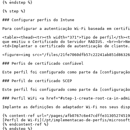
{% endstep %}

{% step %}

### Configurar perfis do Intune

Para configurar a autenticação Wi-Fi baseada em certifi
<table><thead><tr><th width="371">Tipo de perfil</th><t
que emitiu o Certificado do Servidor RADIUS. <br><br>Ne
<td>Implantar o certificado de autenticação de cliente.
<figure><img src="/files/21fe7060dfb57c22241ab851d86326
### Perfis de certificado confiável

Este perfil foi configurado como parte da [configuração
### Perfil de certificado SCEP

Este perfil foi configurado como parte da [configuração
### Perfil WiFi <a href="#step-1-create-root-ca-in-admi
Implante as definições do adaptador Wi-Fi nos seus disp
{% content-ref url="/pages/afb0767c6e47cdffe31305274519
[Perfil de Wi‑Fi](/pt/implementacao-de-perfis/microsoft
{% endcontent-ref %}

{% endstep %}
