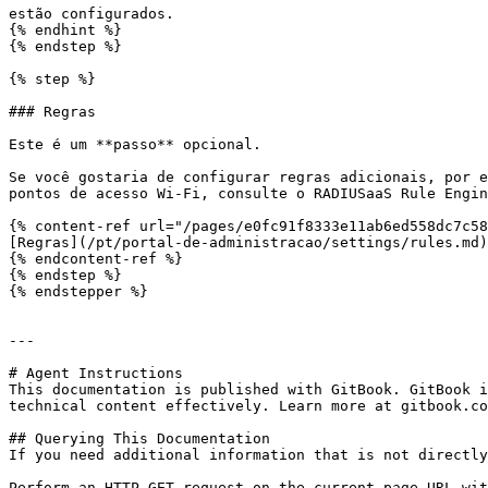
estão configurados.

{% endhint %}

{% endstep %}

{% step %}

### Regras

Este é um **passo** opcional.

Se você gostaria de configurar regras adicionais, por e
pontos de acesso Wi-Fi, consulte o RADIUSaaS Rule Engin
{% content-ref url="/pages/e0fc91f8333e11ab6ed558dc7c58
[Regras](/pt/portal-de-administracao/settings/rules.md)

{% endcontent-ref %}

{% endstep %}

{% endstepper %}

---

# Agent Instructions

This documentation is published with GitBook. GitBook i
technical content effectively. Learn more at gitbook.co
## Querying This Documentation

If you need additional information that is not directly
Perform an HTTP GET request on the current page URL wit