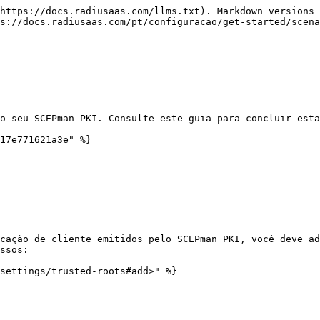
https://docs.radiusaas.com/llms.txt). Markdown versions 
s://docs.radiusaas.com/pt/configuracao/get-started/scena
o seu SCEPman PKI. Consulte este guia para concluir esta
17e771621a3e" %}

cação de cliente emitidos pelo SCEPman PKI, você deve ad
ssos:

settings/trusted-roots#add>" %}
