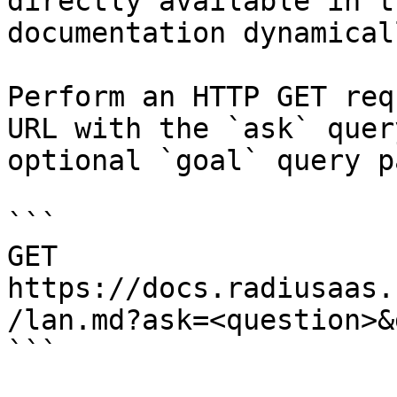
directly available in t
documentation dynamical
Perform an HTTP GET req
URL with the `ask` quer
optional `goal` query p
```

GET 
https://docs.radiusaas.
/lan.md?ask=<question>&
```
