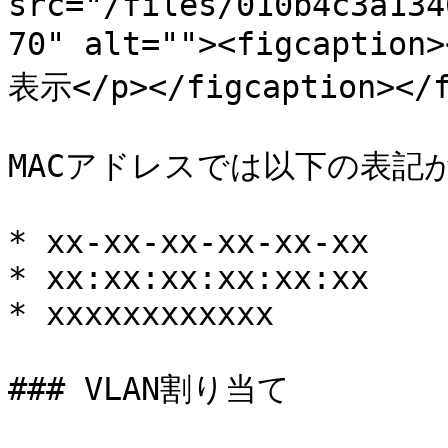
src="/files/010b4c3a134
70" alt=""><figcapt
表示</p></figcaption></f
MACアドレスでは以下の表記
* xx-xx-xx-xx-xx-xx

* xx:xx:xx:xx:xx:xx

* xxxxxxxxxxxx

### VLAN割り当て
