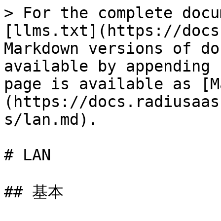
> For the complete docu
[llms.txt](https://docs
Markdown versions of do
available by appending 
page is available as [M
(https://docs.radiusaas
s/lan.md).

# LAN

## 基本
