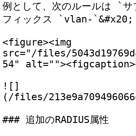
例として、次のルールは `サブ
フィックス `vlan-`&#x20;

<figure><img 
src="/files/5043d19769d
54" alt=""><figcaption>
![]
(/files/213e9a709496066
### 追加のRADIUS属性
